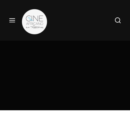
Haz tu búsqueda por película aquí
Entrar
Registrate
Nombre de usuario o Email
Pulsa Enter / Return para realizar tu búsqueda.
Contraseña
ENTRAR
Recuerdame