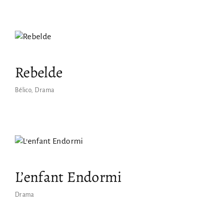
¿No recuerdas tu cotraseña?
By signing in, you agree to
our terms and conditions
and our
privacy policy
.
Rebelde
Bélico
Drama
L’enfant Endormi
Drama