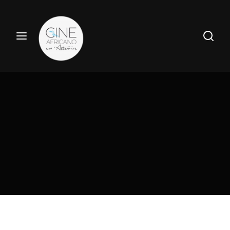
Haz tu búsqueda por película aquí
Entrar
Registrate
Nombre de usuario o Email
Pulsa Enter / Return para realizar tu búsqueda.
Contraseña
ENTRAR
Recuerdame