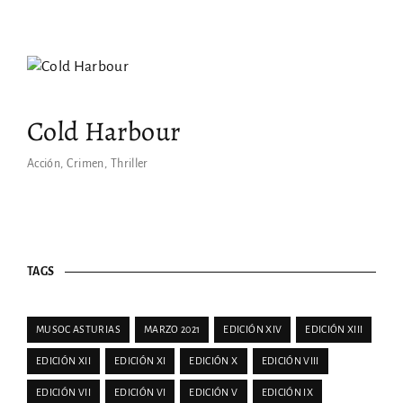
¿No recuerdas tu cotraseña?
By signing in, you agree to
our terms and conditions
and our
privacy policy
.
Cold Harbour
Acción
Crimen
Thriller
TAGS
MUSOC ASTURIAS
MARZO 2021
EDICIÓN XIV
EDICIÓN XIII
EDICIÓN XII
EDICIÓN XI
EDICIÓN X
EDICIÓN VIII
EDICIÓN VII
EDICIÓN VI
EDICIÓN V
EDICIÓN IX