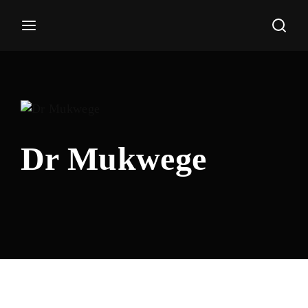
Haz tu búsqueda por película aquí
Entrar
Registrate
Nombre de usuario o Email
Dr Mukwege
Pulsa Enter / Return para realizar tu búsqueda.
Contraseña
ENTRAR
Recuerdame