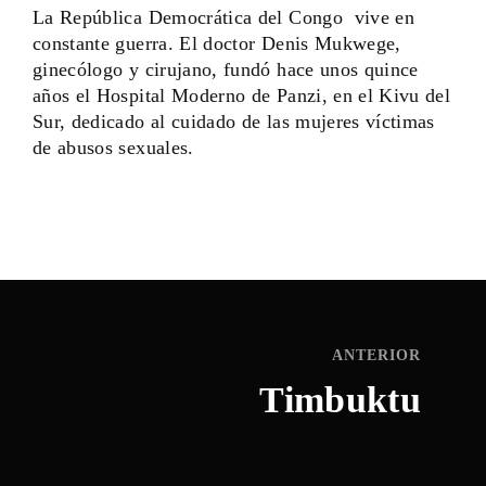
La República Democrática del Congo vive en
¿No recuerdas tu cotraseña?
constante guerra. El doctor Denis Mukwege,
ginecólogo y cirujano, fundó hace unos quince
By signing in, you agree to
our terms and conditions
and our
años el Hospital Moderno de Panzi, en el Kivu del
privacy policy
.
Sur, dedicado al cuidado de las mujeres víctimas
de abusos sexuales.
ANTERIOR
Timbuktu