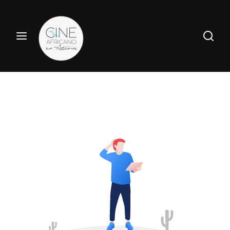
Haz tu búsqueda por película aquí
Entrar
Registrate
Nombre de usuario o Email
Pulsa Enter / Return para realizar tu búsqueda.
Contraseña
ENTRAR
Recuerdame