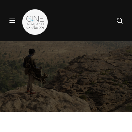
Haz tu búsqueda por película aquí
Entrar
Registrate
Nombre de usuario o Email
Pulsa Enter / Return para realizar tu búsqueda.
Contraseña
ENTRAR
Recuerdame