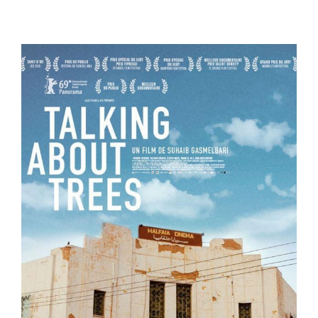
¿No recuerdas tu cotraseña?
By signing in, you agree to
our terms and conditions
and our
privacy policy
.