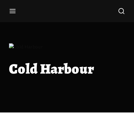
Haz tu búsqueda por película aquí
Entrar
Registrate
Nombre de usuario o Email
Cold Harbour
Pulsa Enter / Return para realizar tu búsqueda.
Contraseña
ENTRAR
Recuerdame