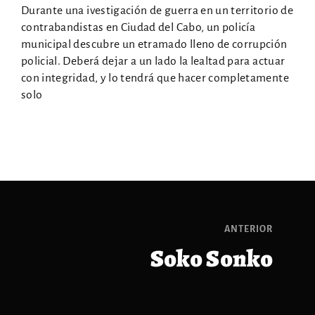
Durante una ivestigación de guerra en un territorio de
¿No recuerdas tu cotraseña?
contrabandistas en Ciudad del Cabo, un policía
municipal descubre un etramado lleno de corrupción
By signing in, you agree to
our terms and conditions
and our
privacy
policial. Deberá dejar a un lado la lealtad para actuar
policy
.
con integridad, y lo tendrá que hacer completamente
solo
ANTERIOR
Soko Sonko