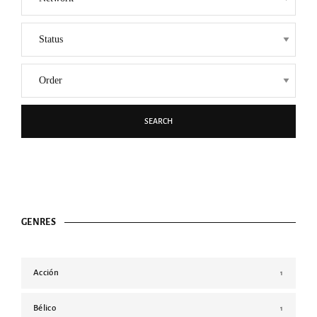
SEARCH
GENRES
Acción
1
Bélico
1