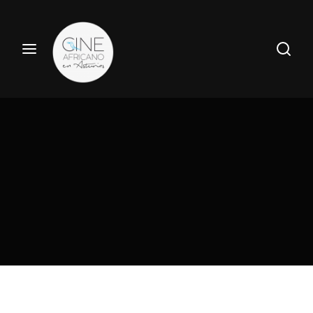
Haz tu búsqueda por película aquí
Entrar
Registrate
Nombre de usuario o Email
Pulsa Enter / Return para realizar tu búsqueda.
Contraseña
ENTRAR
Recuerdame