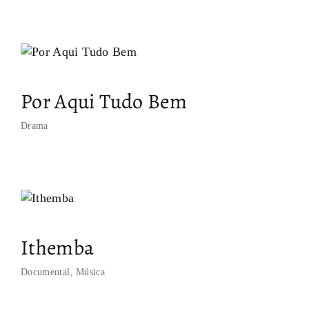
¿No recuerdas tu cotraseña?
By signing in, you agree to
our terms and conditions
and our
privacy policy
.
Por Aqui Tudo Bem
Drama
Ithemba
Documental
Música