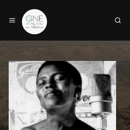
Haz tu búsqueda por película aquí
Entrar
Registrate
Nombre de usuario o Email
Pulsa Enter / Return para realizar tu búsqueda.
Contraseña
ENTRAR
Recuerdame