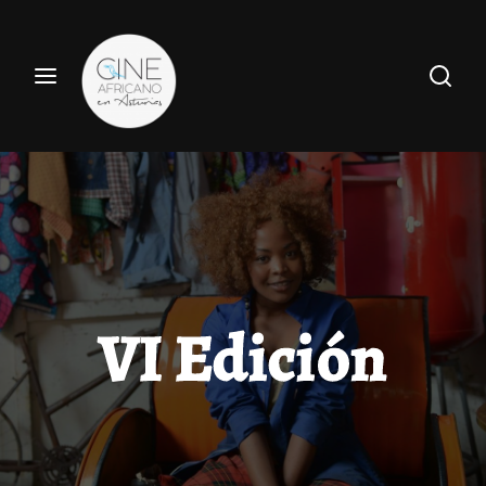
Haz tu búsqueda por película aquí
Entrar
Registrate
Nombre de usuario o Email
Pulsa Enter / Return para realizar tu búsqueda.
Contraseña
VI Edición
ENTRAR
Recuerdame