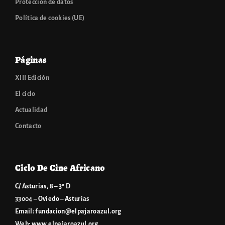
Protección de datos
Política de cookies (UE)
Páginas
XIII Edición
El ciclo
Actualidad
Contacto
Ciclo De Cine Africano
C/ Asturias, 8 – 3º D
33004 – Oviedo – Asturias
Email:
fundacion@elpajaroazul.org
Web:
www.elpajaroazul.org