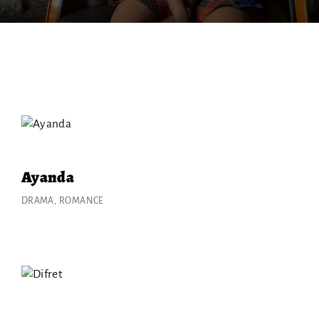
¿No recuerdas tu cotraseña?
By signing in, you agree to
our terms and conditions
and our
privacy policy
.
Ayanda
DRAMA
ROMANCE